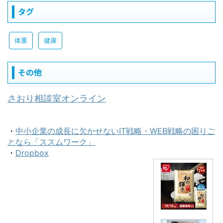
タグ
体重
健康
その他
さおり相談室オンライン
・
中小企業の成長に欠かせないIT戦略・WEB戦略の困りご
となら「ススムワーク」
・
Dropbox