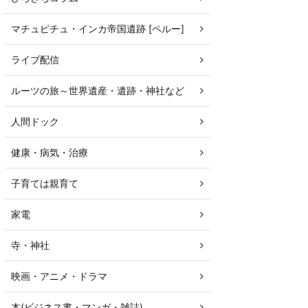
マチュピチュ・インカ帝国遺跡 [ペルー]
ライブ配信
ルーツの旅～世界遺産・遺跡・神社など
人間ドック
健康・病気・治療
子育ては親育て
家電
寺・神社
映画・アニメ・ドラマ
本(ビジネス書・マンガ・雑誌)