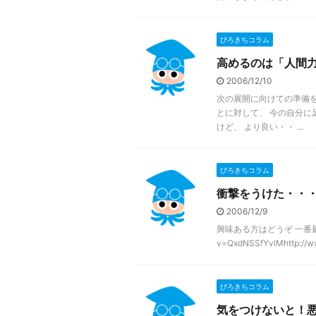
ぴろきちコラム
高めるのは「人間
2006/12/10
次の展開に向けての準備を
とに対して、 今の自分に
けど、 より良い・・ ...
ぴろきちコラム
衝撃をうけた・・
2006/12/9
興味ある方はどうぞ 一番最後が一番
v=QxdNSSfYvlMhttp://ww
ぴろきちコラム
気をつけないと！