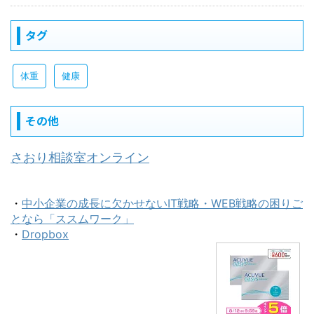
タグ
体重
健康
その他
さおり相談室オンライン
・
中小企業の成長に欠かせないIT戦略・WEB戦略の困りご
となら「ススムワーク」
・
Dropbox