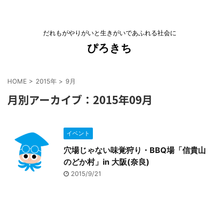
だれもがやりがいと生きがいであふれる社会に
ぴろきち
HOME
>
2015年
>
9月
月別アーカイブ：2015年09月
イベント
穴場じゃない味覚狩り・BBQ場「信貴山
のどか村」in 大阪(奈良)
2015/9/21