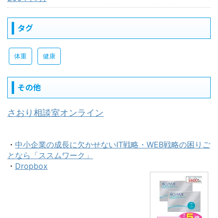
タグ
体重
健康
その他
さおり相談室オンライン
・
中小企業の成長に欠かせないIT戦略・WEB戦略の困りご
となら「ススムワーク」
・
Dropbox