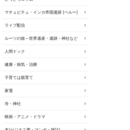
マチュピチュ・インカ帝国遺跡 [ペルー]
ライブ配信
ルーツの旅～世界遺産・遺跡・神社など
人間ドック
健康・病気・治療
子育ては親育て
家電
寺・神社
映画・アニメ・ドラマ
本(ビジネス書・マンガ・雑誌)