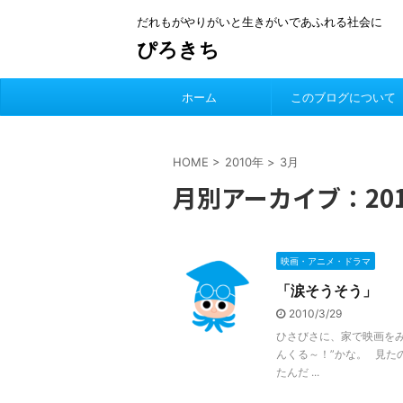
だれもがやりがいと生きがいであふれる社会に
ぴろきち
ホーム
このブログについて
HOME
>
2010年
>
3月
月別アーカイブ：201
映画・アニメ・ドラマ
「涙そうそう」
2010/3/29
ひさびさに、家で映画をみ
んくる～！”かな。 見た
たんだ ...