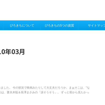
ぴろきちについて
ぴろきちの5つの資質
サイトマッ
0年03月
ました。 今の状況で映画みたりして大丈夫だろうか。まぁそこは、“な
のは、妻夫木聡＆長澤まさみの「涙そうそう」。 ずっと前から見たかっ