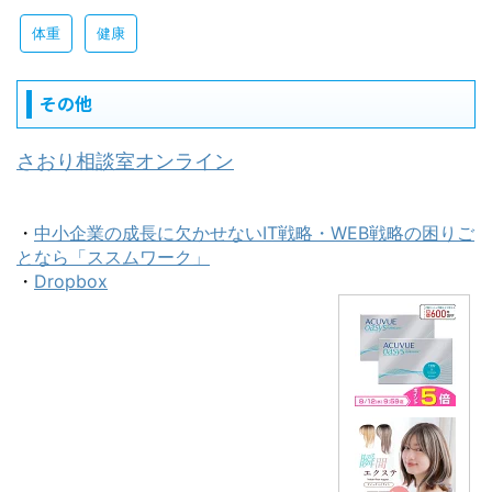
体重
健康
その他
さおり相談室オンライン
・
中小企業の成長に欠かせないIT戦略・WEB戦略の困りご
となら「ススムワーク」
・
Dropbox