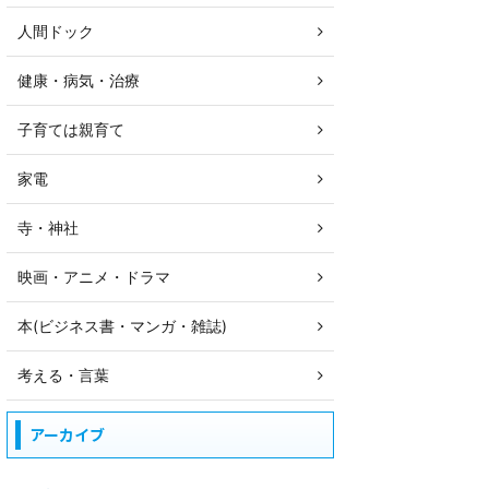
人間ドック
健康・病気・治療
子育ては親育て
家電
寺・神社
映画・アニメ・ドラマ
本(ビジネス書・マンガ・雑誌)
考える・言葉
アーカイブ