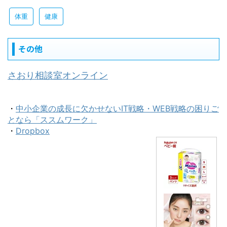
体重
健康
その他
さおり相談室オンライン
・
中小企業の成長に欠かせないIT戦略・WEB戦略の困りご
となら「ススムワーク」
・
Dropbox