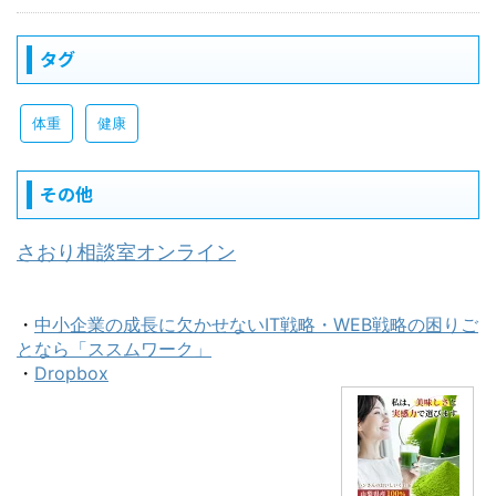
タグ
体重
健康
その他
さおり相談室オンライン
・
中小企業の成長に欠かせないIT戦略・WEB戦略の困りご
となら「ススムワーク」
・
Dropbox